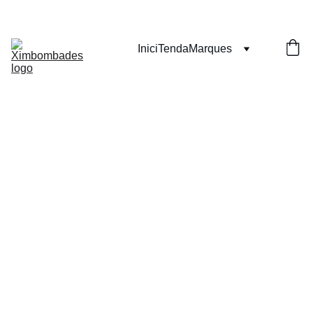
Inici
Tenda
Marques
Camiset
a - Poma